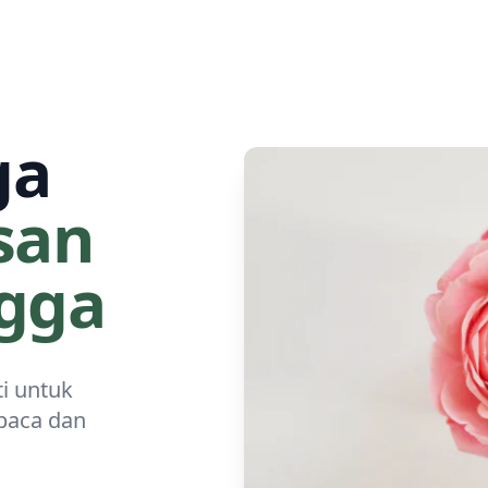
ga
san
gga
ti untuk
baca dan