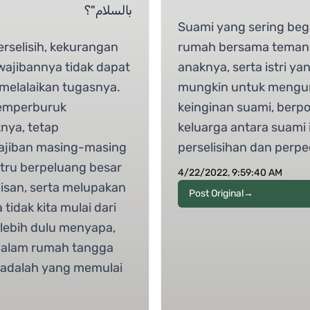
بالسلام"؟
Suami yang sering beg
erselisih, kekurangan
rumah bersama teman-t
wajibannya tidak dapat
anaknya, serta istri y
 melalaikan tugasnya.
mungkin untuk mengun
 memperburuk
keinginan suami, berp
knya, tetap
keluarga antara suami 
ajiban masing-masing
perselisihan dan perpe
stru berpeluang besar
4/22/2022, 9:59:40 AM
san, serta melupakan
Post Original
→
tidak kita mulai dari
 lebih dulu menyapa,
dalam rumah tangga
a adalah yang memulai