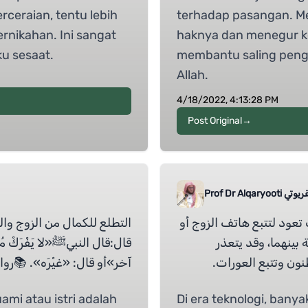
rceraian, tentu lebih
terhadap pasangan. Me
ernikahan. Ini sangat
haknya dan menegur k
u sesaat.
membantu saling penge
Allah.
4/18/2022, 4:13:28 PM
Post Original
→
عاصم القريوتي
تعود لتتبع هاتف الزوج أو
التطلع للكمال من الزوج وا
 بينهما، وقد يتعذر
قال:قال النبيﷺ«لا يَفْرَكْ مُؤ
نون وتتبع العورات
آخر»أو قال: «غيْرَه». 📚.
mi atau istri adalah
Di era teknologi, bany